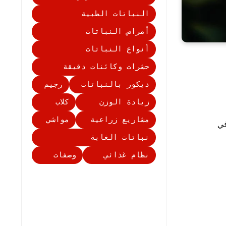
النباتات الطبية
أمراض النباتات
أنواع النباتات
حشرات وكائنات دقيقة
ديكور بالنباتات
رجيم
زيادة الوزن
كلاب
مشاريع زراعية
مواشي
نباتات الغابة
نظام غذائي
وصفات