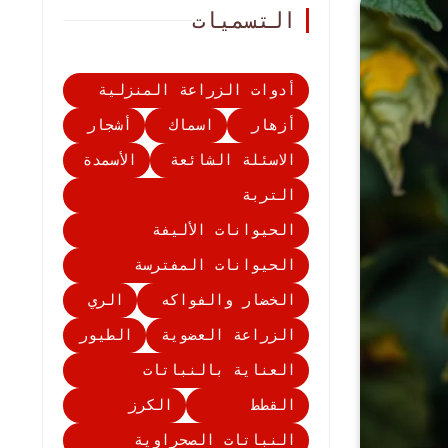
التسميات
أدوات الزراعة المنزلية
أزهار
اسماك
أشجار
الاسئلة الشائعة
الأسمدة
التربة
الحيوانات الأليفة
الحيوانات المفترسة
الخضار والفواكه
الري
الزراعة العضوية
الطيور
العناية بالنباتات
القطط
الكرز
النباتات الصحراوية