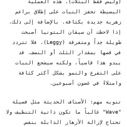
(وليس فقط البتلات). هذه العملية
البسيطة تحفز النبات على إطلاق براعم
زهرية جديدة بكثافة. بالإضافة إلى ذلك،
إذا لاحظت أن سيقان البتونيا أصبحت
طويلة جداً ومتفرقة (Leggy)، فلا تتردد
في قصها بمقدار الثلث أو النصف. قد
يبدو هذا قاسياً، ولكنه سيشجع النبات
على التفرع والنمو بشكل أكثر كثافة
وامتلاءً في غضون أسبوعين.
تنويه مهم: الأصناف الحديثة مثل فصيلة
"Wave" غالباً ما تكون ذاتية التنظيف ولا
تحتاج لإزالة الأزهار الذابلة بنفس