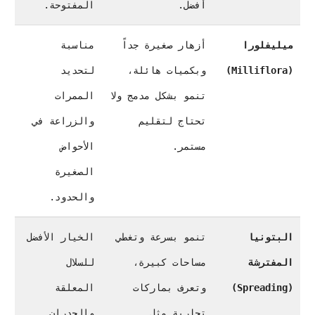
أفضل.
المفتوحة.
ميليفلورا
أزهار صغيرة جداً
مناسبة
(Milliflora)
وبكميات هائلة،
لتحديد
تنمو بشكل مدمج ولا
الممرات
تحتاج لتقليم
والزراعة في
مستمر.
الأحواض
الصغيرة
والحدود.
البتونيا
تنمو بسرعة وتغطي
الخيار الأفضل
المفترشة
مساحات كبيرة،
للسلال
(Spreading)
وتعرف بماركات
المعلقة
تجارية مثل
والجدران