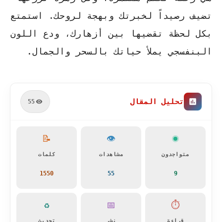
تضيف رصيداً لخبرتك وبهجة لروحك. استمتع
بكل لحظة تقضيها بين أزهارك، ودع اللون
البنفسجي يملأ حياتك بالسحر والجمال.
تحليل المقال
55
📝
👁️
متواجدون
مشاهدات
كلمات
1550
55
9
♻️
📅
⏱️
قراءة
نشر
تحديث