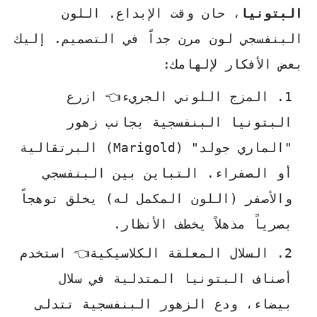
البتونيا
، حان وقت الإبداع. اللون
البنفسجي لون مرن جداً في التصميم. إليك
بعض الأفكار لإلهامك:
المزج اللوني الجريء👈 ازرع
البتونيا البنفسجية بجانب زهور
"الماري جولد" (Marigold) البرتقالية
أو الصفراء. التباين بين البنفسجي
والأصفر (اللون المكمل له) يخلق توهجاً
بصرياً مذهلاً يخطف الأنظار.
السلال المعلقة الكلاسيكية👈 استخدم
أصناف البتونيا المتدلية في سلال
بيضاء، ودع الزهور البنفسجية تتدلى