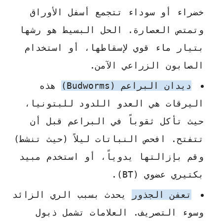
خضراء أو سوداء تتجمع أسفل الأوراق
وتمتص العصارة. الحل البسيط هو رشها
بتيار ماء قوي لإسقاطها، أو استخدام
الصابون الزراعي الآمن.
ديدان البراعم (Budworms)
هذه
اليرقات هي العدو اللدود للبتونيا،
حيث تأكل ثقوباً في البراعم قبل أن
تتفتح. افحص النباتات ليلاً (حيث تنشط)
وقم بإزالتها يدوياً، أو استخدم مبيد
بكتيري عضوي (BT).
تعفن الجذور
يحدث بسبب الري الزائد
وسوء التصريف. العلامات تشمل ذبول