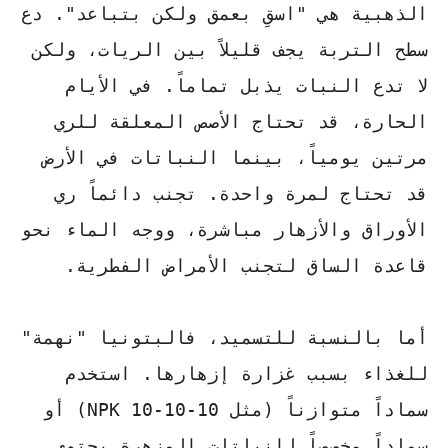
الذهبية هي "اسقِ بعمق ولكن بتباعد". دع
سطح التربة يجف قليلاً بين الريات، ولكن
لا تدع النبات يذبل تماماً. في الأيام
الحارة، قد تحتاج الأصص المعلقة للري
مرتين يومياً، بينما النباتات في الأرض
قد تحتاج لمرة واحدة. تجنب دائماً ري
الأوراق والأزهار مباشرة، ووجه الماء نحو
قاعدة الساق لتجنب الأمراض الفطرية.
أما بالنسبة للتسميد، فالبتونيا "نهمة"
للغذاء بسبب غزارة إزهارها. استخدم
سماداً متوازناً (مثل NPK 10-10-10) أو
سماداً مخصصاً للنباتات المزهرة يحتوي