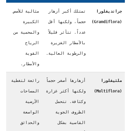
جرانديفلورا
تمتلك أكبر أزهار
مثالية للأصص
(Grandiflora)
حجماً، ولكنها أقل
الكبيرة
عدداً. تتأثر قليلاً
والمحمية من
بالأمطار الغزيرة
الرياح
والرطوبة العالية.
القوية
والأمطار.
ملتيفلورا
أزهارها أصغر حجماً
رائعة لتغطية
(Multiflora)
ولكنها أكثر غزارة
المساحات
وكثافة. تتحمل
الأرضية
الظروف الجوية
الواسعة
القاسية بشكل
والحدائق