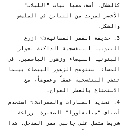
كالشلال. أضف معها نبات "اللبلاب"
الأخضر لمزيد من التباين في الملمس
والشكل.
حديقة القمر المسائية👈 ازرع
البتونيا البنفسجية الداكنة بجوار
البتونيا البيضاء وزهور الياسمين. في
المساء، ستتوهج الزهور البيضاء بينما
تضفي البنفسجية عمقاً وغموضاً، مع
الاستمتاع بالعطر الفواح.
تحديد المسارات والممرات👈 استخدم
أصناف "ميليفلورا" الصغيرة لزراعة
شريط متصل على جانبي ممر المدخل. هذا