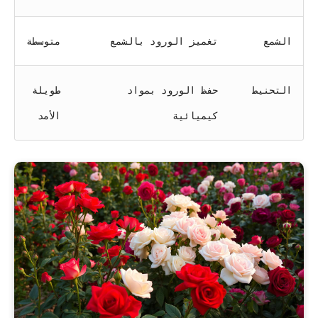
الشمع
تغميز الورود بالشمع
متوسطة
التحنيط
حفظ الورود بمواد
طويلة
كيميائية
الأمد