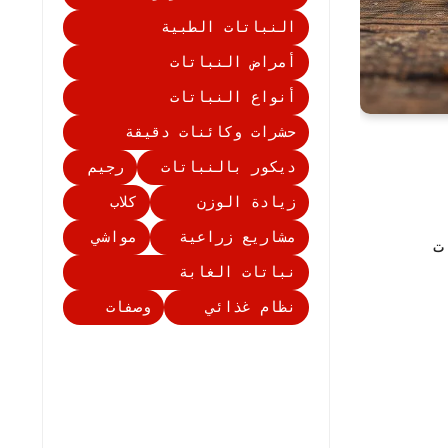
النباتات الطبية
أمراض النباتات
أنواع النباتات
حشرات وكائنات دقيقة
ديكور بالنباتات
رجيم
زيادة الوزن
كلاب
مشاريع زراعية
مواشي
ت
نباتات الغابة
نظام غذائي
وصفات