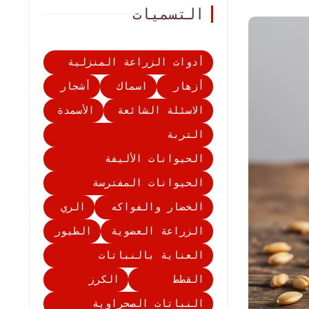
التسميات
أدوات الزراعة المنزلية
أزهار
اسماك
أشجار
الاسئلة الشائعة
الأسمدة
التربة
الحيوانات الأليفة
الحيوانات المفترسة
الخضار والفواكه
الري
الزراعة العضوية
الطيور
العناية بالنباتات
القطط
الكرز
النباتات الصحراوية