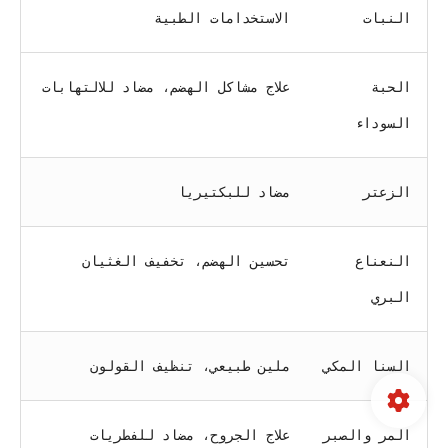
النبات
الاستخدامات الطبية
الحبة
علاج مشاكل الهضم، مضاد للالتهابات
السوداء
الزعتر
مضاد للبكتيريا
النعناع
تحسين الهضم، تخفيف الغثيان
البري
السنا المكي
ملين طبيعي، تنظيف القولون
المر والصبر
علاج الجروح، مضاد للفطريات