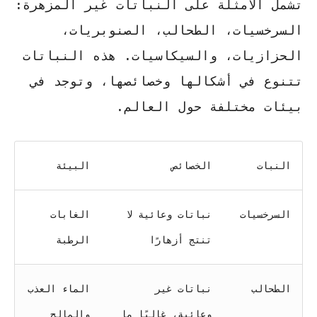
تشمل الأمثلة على النباتات غير المزهرة:
السرخسيات، الطحالب، الصنوبريات،
الحزازيات، والسيكاسيات. هذه النباتات
تتنوع في أشكالها وخصائصها، وتوجد في
بيئات مختلفة حول العالم.
النبات
الخصائص
البيئة
السرخسيات
نباتات وعائية لا
الغابات
تنتج أزهارًا
الرطبة
الطحالب
نباتات غير
الماء العذب
وعائية، غالبًا ما
والمالح