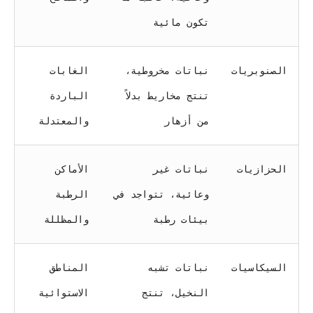
تكون مائية
الصنوبريات
نباتات مخروطية،
الغابات
تنتج مخاريط بدلاً
الباردة
من أزهار
والمعتدلة
الحزازيات
نباتات غير
الأماكن
وعائية، تتواجد في
الرطبة
بيئات رطبة
والمظللة
السيكاسيات
نباتات تشبه
المناطق
النخيل، تنتج
الاستوائية