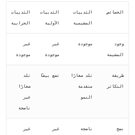
الخصائص
الثدييات
الثدييات
الثدييات
المشيمية
الأولية
الجرابية
وجود
موجودة
غير
غير
المشيمة
موجودة
موجودة
طريقة
تلد صغارًا
تضع بيضًا
تلد
التكاثر
متقدمة
صغارًا
النمو
غير
ناضجة
نضج
ناضجة
غير
غير