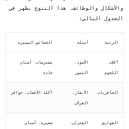
والأشكال والوظائف. هذا التنوع يظهر في
الجدول التالي:
الرتبة
أمثلة
الخصائص المميزة
آكلات
الأسود،
مفترسات، أسنان
اللحوم
النمور
حادة
الحافريات
الأبقار،
آكلة الأعشاب، حوافر
الغزلان
القوارض
الفئران،
صغيرة، أسنان