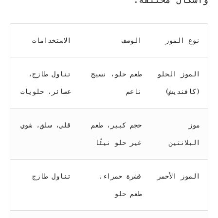
نوع الموز
الوصف
الاستخدامات
الموز الحلو
طعم حلو، نسيج
تناول طازج،
(كافنديش)
ناعم
عصائر، حلويات
موز
حجم كبير، طعم
قلي، سلق، شوي
البلانتين
غير حلو نيئًا
الموز الأحمر
قشرة حمراء،
تناول طازج
طعم حلو