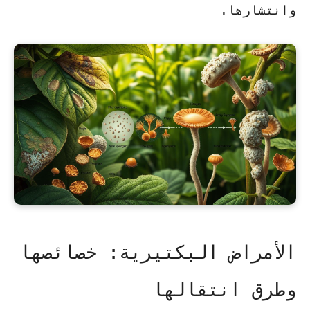
وانتشارها.
الأمراض البكتيرية: خصائصها
وطرق انتقالها