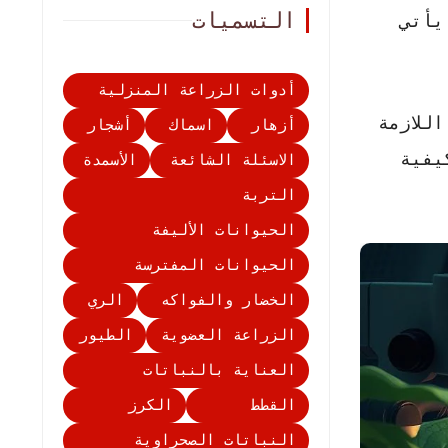
التسميات
يأتي
أدوات الزراعة المنزلية
للازمة
أزهار
اسماك
أشجار
يفية
الاسئلة الشائعة
الأسمدة
التربة
الحيوانات الأليفة
الحيوانات المفترسة
الخضار والفواكه
الري
الزراعة العضوية
الطيور
العناية بالنباتات
القطط
الكرز
النباتات الصحراوية