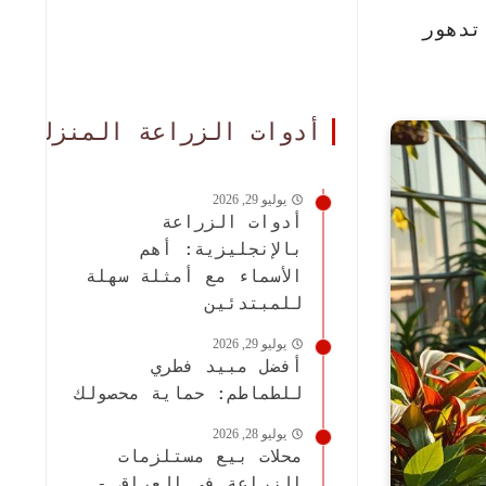
تدهور
أدوات الزراعة المنزلية
يوليو 29, 2026
أدوات الزراعة
بالإنجليزية: أهم
الأسماء مع أمثلة سهلة
للمبتدئين
يوليو 29, 2026
أفضل مبيد فطري
للطماطم: حماية محصولك
يوليو 28, 2026
محلات بيع مستلزمات
الزراعة في العراق -