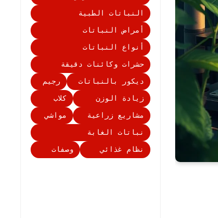
النباتات الطبية
أمراض النباتات
أنواع النباتات
حشرات وكائنات دقيقة
ديكور بالنباتات
رجيم
زيادة الوزن
كلاب
مشاريع زراعية
مواشي
نباتات الغابة
نظام غذائي
وصفات