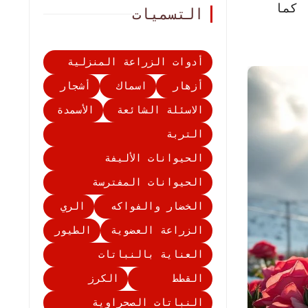
 كما
التسميات
أدوات الزراعة المنزلية
أزهار
اسماك
أشجار
الاسئلة الشائعة
الأسمدة
التربة
الحيوانات الأليفة
الحيوانات المفترسة
الخضار والفواكه
الري
الزراعة العضوية
الطيور
العناية بالنباتات
القطط
الكرز
النباتات الصحراوية