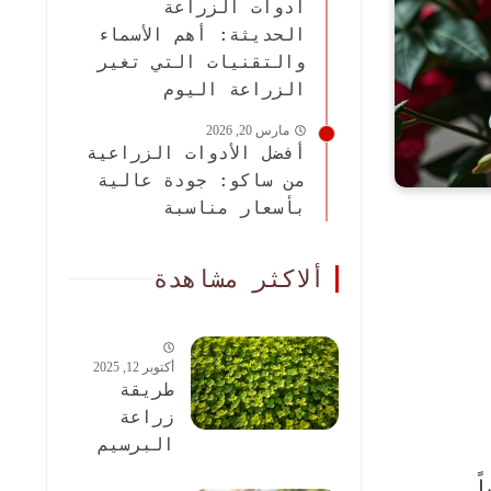
أدوات الزراعة
الحديثة: أهم الأسماء
والتقنيات التي تغير
الزراعة اليوم
مارس 20, 2026
أفضل الأدوات الزراعية
من ساكو: جودة عالية
بأسعار مناسبة
ألاكثر مشاهدة
أكتوبر 12, 2025
طريقة
زراعة
البرسيم
الحجازى:
ً