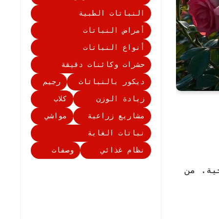
النباتات الطبية
أمراض النباتات
أنواع النباتات
حشرات وكائنات دقيقة
ديكور بالنباتات
رجيم
زيادة الوزن
كلاب
مشاريع زراعية
مواشي
نباتات الغابة
نظام غذائي
وصفات
ية. من