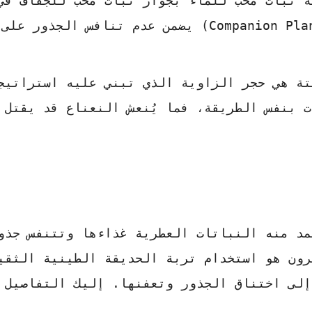
 نبات محب للماء بجوار نبات محب للجفاف في
الأصيص. التخطيط المسبق للتجاور (Companion Planting) يضمن عدم تنافس الجذور على
تة هي حجر الزاوية الذي تبني عليه استراتيج
ت بنفس الطريقة، فما يُنعش النعناع قد يقتل
مد منه النباتات العطرية غذاءها وتتنفس جذو
رون هو استخدام تربة الحديقة الطينية الثقي
إلى اختناق الجذور وتعفنها. إليك التفاصيل 