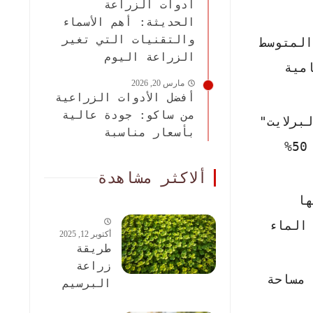
أدوات الزراعة
الحديثة: أهم الأسماء
والتقنيات التي تغير
المتوسط
الزراعة اليوم
مية
مارس 20, 2026
أفضل الأدوات الزراعية
من ساكو: جودة عالية
 مادة "البرلايت"
بأسعار مناسبة
(Perlite) وهي حبيبات بيضاء بركانية تزيد من تهوية التربة. وصفة منزلية ممتازة: 50%
ألاكثر مشاهدة
ها
الماء
أكتوبر 12, 2025
طريقة
زراعة
تحتاج مساحة
البرسيم
الحجازى: