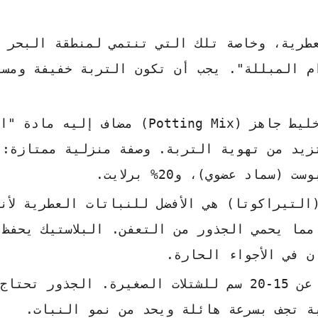
طرية، وخاصة تلك التي تنتمي لمنطقة البحر 
ام المبللة". يجب أن تكون التربة خفيفة ومسا
يُفضل استخدام خليط جاهز (Potting Mix) مضاف إليه
التيراكوتا) هي الأفضل للنباتات العطرية لأن
مما يحمي الجذور من التعفن. البلاستيك يحفظ 
 في الأجواء الحارة.
ابدأ بأصيص لا يقل قطره عن 15-20 سم للشتلات الصغيرة. الجذور 
بة تجف بسرعة هائلة ويحد من نمو النبات.