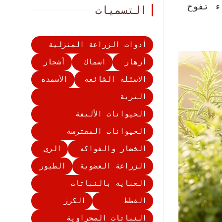
ء تفوح
التسميات
أدوات الزراعة المنزلية
أزهار
اسماك
أشجار
الاسئلة الشائعة
الأسمدة
التربة
الحيوانات الأليفة
الحيوانات المفترسة
الخضار والفواكه
الري
الزراعة العضوية
الطيور
العناية بالنباتات
القطط
الكرز
النباتات الصحراوية