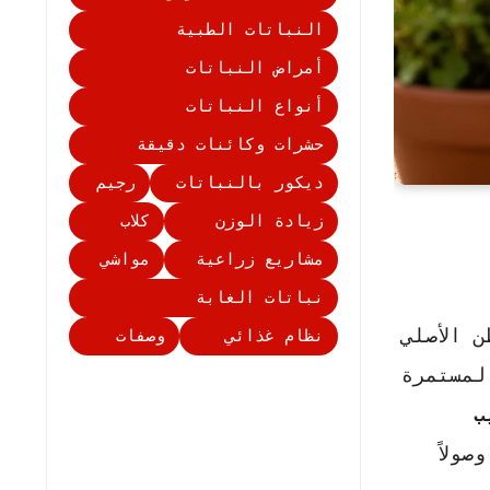
النباتات الطبية
أمراض النباتات
أنواع النباتات
حشرات وكائنات دقيقة
ديكور بالنباتات
رجيم
زيادة الوزن
كلاب
مشاريع زراعية
مواشي
نباتات الغابة
 الأصلي
نظام غذائي
وصفات
لمستمرة
ب
ولاً