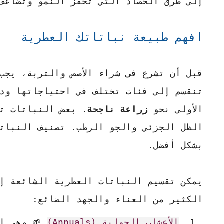
إلى طرق الحصاد التي تحفز النمو وتضاعف 
افهم طبيعة نباتاتك العطرية
قبل أن تشرع في شراء الأصص والتربة، يجب 
تنقسم إلى فئات تختلف في احتياجاتها ودو
الأولى نحو
زراعة ناجحة
. بعض النباتات تح
الظل الجزئي والجو الرطب. تصنيف النباتا
بشكل أفضل.
يمكن تقسيم النباتات العطرية الشائعة إل
الكثير من العناء والجهد الضائع:
الأعشاب الحولية (Annuals)
🌱 وهي ال