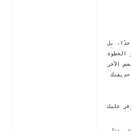
دًا، بل
 الخطوة
ض الآخر
حديقتك
فر عليك
د، مثل