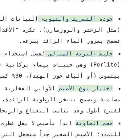
جودة التصريف والتهوية
النباتات الع
(مثل الزعتر والروزماري)، تكره "الأقد
تسمح بمرور الماء الزائد بسرعة.
خليط التربة المثالي
بيتموس (أو ألياف جوز الهند)، 30% كمبوست (سماد عضوي)، و20% برلايت.
اختيار نوع الأصيص
الأواني الفخارية (
مسامية وتسمح بتبخر الرطوبة الزائدة، 
لفترة أطول وقد يناسب النعناع والريحان
حجم الحاوية
للتمدد؛ الأصيص الصغير جداً سيجعل التر