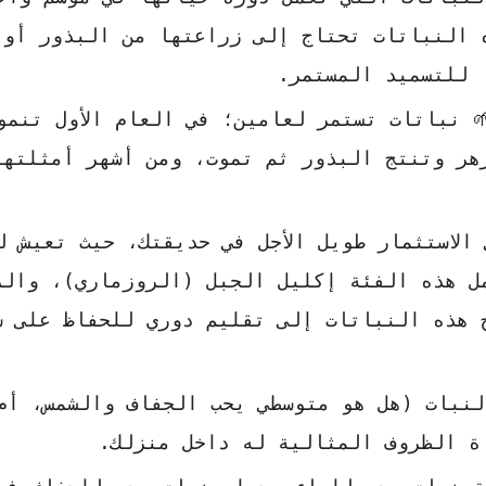
 النباتات تحتاج إلى زراعتها من البذور أو ا
 للتسميد المستمر.
 نباتات تستمر لعامين؛ في العام الأول تنمو
هر وتنتج البذور ثم تموت، ومن أشهر أمثلتها
الاستثمار طويل الأجل في حديقتك، حيث تعيش ل
مل هذه الفئة إكليل الجبل (الروزماري)، والز
ج هذه النباتات إلى تقليم دوري للحفاظ على ش
نبات (هل هو متوسطي يحب الجفاف والشمس، أم
ة الظروف المثالية له داخل منزلك.