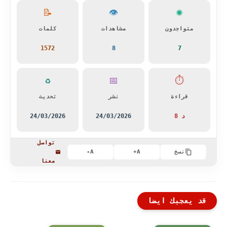
📝
👁️
متواجدون
مشاهدات
كلمات
1572
8
7
♻️
📅
⏱️
قراءة
نشر
تحديث
8 د
24/03/2026
24/03/2026
تواصل
نسخ
A+
A-
معنا
قد يعجبك ايضا