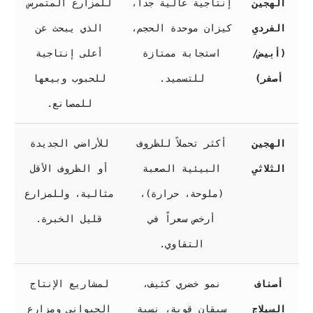
الهجين
إنتاجية عالية جداً،
للمزارع المتمرس
الفردي
كيزان موحدة الحجم،
الذي يبحث عن
(أبيض/
استجابة ممتازة
أعلى إنتاجية
أصفر)
للتسميد.
للحبوب وبيعها
للمصانع.
الهجين
أكثر تحملاً للظروف
للأراضي الجديدة
الثلاثي
البيئية الصعبة
أو الظروف الأقل
(ملوحة، حرارة)،
مثالية، وللمزارع
أرخص سعراً في
قليل الخبرة.
التقاوي.
أصناف
نمو خضري كثيف،
لمشاريع الإنتاج
السيلاج
سيقان قوية، نسبة
الحيواني ومزارع