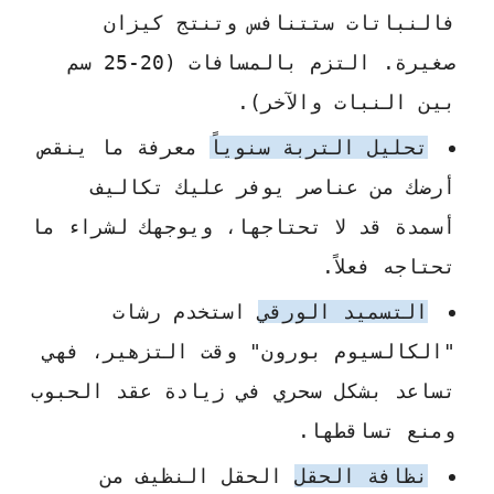
فالنباتات ستتنافس وتنتج كيزان
صغيرة. التزم بالمسافات (20-25 سم
بين النبات والآخر).
تحليل التربة سنوياً
معرفة ما ينقص
أرضك من عناصر يوفر عليك تكاليف
أسمدة قد لا تحتاجها، ويوجهك لشراء ما
تحتاجه فعلاً.
التسميد الورقي
استخدم رشات
"الكالسيوم بورون" وقت التزهير، فهي
تساعد بشكل سحري في زيادة عقد الحبوب
ومنع تساقطها.
نظافة الحقل
الحقل النظيف من