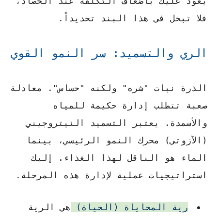
يعود عليك بأضعاف التكلفة عند الحصاد،
فلا تبخل في هذا البند تحديداً.
الري والتسميد: سر النمو القوي
الذرة نبات "شره" ولكنه "حساس". معادلة
صعبة تتطلب إدارة حكيمة للمياه
والأسمدة. يعتبر التسميد النيتروجيني
(الآزوتي) محرك النمو الرئيسي، بينما
الماء هو الناقل لهذا الغذاء. إليك
استراتيجيات عملية لإدارة هذه المرحلة.
رية المحاياة (الحياة)
هي الرية