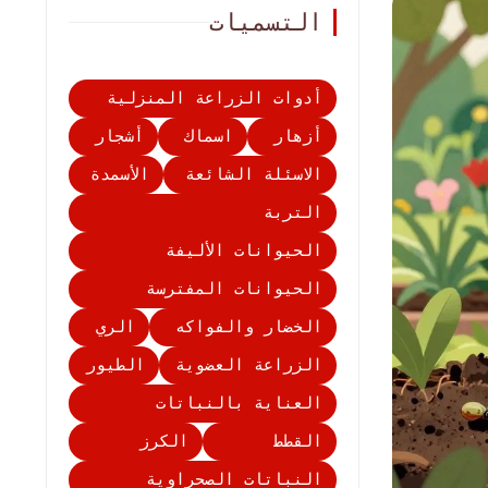
التسميات
أدوات الزراعة المنزلية
أزهار
اسماك
أشجار
الاسئلة الشائعة
الأسمدة
التربة
الحيوانات الأليفة
الحيوانات المفترسة
الخضار والفواكه
الري
الزراعة العضوية
الطيور
العناية بالنباتات
القطط
الكرز
النباتات الصحراوية