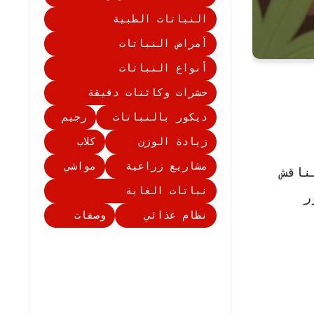
النباتات الطبية
أمراض النباتات
أنواع النباتات
حشرات وكائنات دقيقة
ديكور بالنباتات
رجيم
زيادة الوزن
كلاب
مشاريع زراعية
مواشي
ناقش
نباتات الغابة
ر
نظام غذائي
وصفات