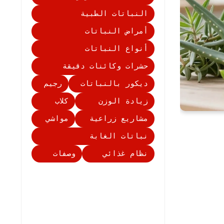
النباتات الطبية
أمراض النباتات
أنواع النباتات
حشرات وكائنات دقيقة
ديكور بالنباتات
رجيم
زيادة الوزن
كلاب
مشاريع زراعية
مواشي
نباتات الغابة
نظام غذائي
وصفات