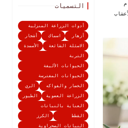
م
التسميات
أعشاب
أدوات الزراعة المنزلية
أزهار
اسماك
أشجار
الاسئلة الشائعة
الأسمدة
التربة
الحيوانات الأليفة
الحيوانات المفترسة
الخضار والفواكه
الري
الزراعة العضوية
الطيور
العناية بالنباتات
القطط
الكرز
النباتات الصحراوية