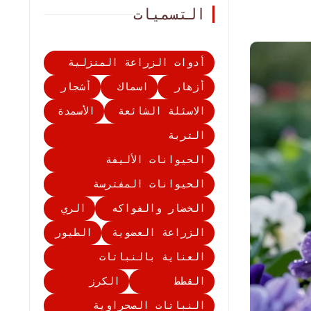
التسميات
أدوات الزراعة المنزلية
أزهار
اسماك
أشجار
الاسئلة الشائعة
الأسمدة
التربة
الحيوانات الأليفة
الحيوانات المفترسة
الخضار والفواكه
الري
الزراعة العضوية
الطيور
العناية بالنباتات
القطط
الكرز
النباتات الصحراوية