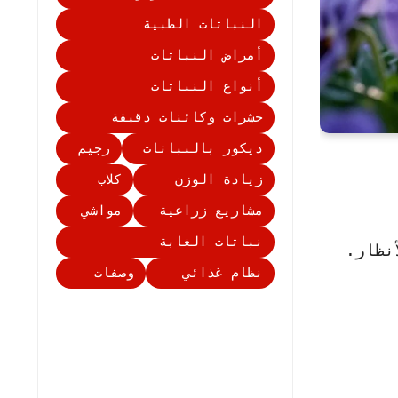
النباتات الطبية
أمراض النباتات
أنواع النباتات
حشرات وكائنات دقيقة
ديكور بالنباتات
رجيم
زيادة الوزن
كلاب
مشاريع زراعية
مواشي
نباتات الغابة
نظار.
نظام غذائي
وصفات