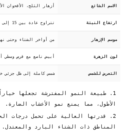
الاسم الشائع
أزهار الثلج، الأقحوان الأبيض، د
ارتفاع النبتة
تتراوح عادة بين 15 إلى 25 سم (نبتة قصيرة ومفترشة)
موسم الإزهار
من أواخر الشتاء وحتى نه
لون الزهرة
أبيض ناصع مع قرص وسطي أ
التعرض للشمس
شمس كاملة إلى ظل جزئي خ
طبيعة النمو المفترشة تجعلها خياراً
الأطول، مما يمنع نمو الأعشاب الضارة.
قدرتها العالية على تحمل درجات الح
المناطق ذات الشتاء البارد والمعتدل.