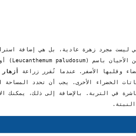
ي ليست مجرد زهرة عادية، بل هي إضافة استرا
لحديقتك الشتوية. تُعرف علمياً في كثير من الأحيان باسم (canthemum paludosum
ضاء وقلبها الأصفر. عندما تُقرر زراعة
أزهار 
تات الخضراء الأخرى. يجب أن تحدد المساحة ا
شرة في التربة. بالإضافة إلى ذلك، يمكنك الا
النبتة.