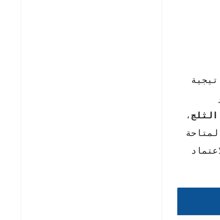
تيجية
Leu) أو
الثلج
،
لمتاحة
عتماد