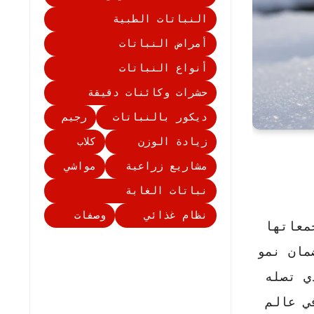
النباتات الطبية
أمراض النباتات
أنواع النباتات
حشرات وكائنات دقيقة
ديكور بالنباتات
رجيم
زيادة الوزن
كلاب
مشاريع زراعية
مواشي
نباتات الغابة
نظام غذائي
وصفات
معاتها
مان نمو
ي تصله
ي عالم