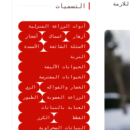
لازمة
التسميات
أدوات الزراعة المنزلية
أزهار
اسماك
أشجار
الاسئلة الشائعة
الأسمدة
التربة
الحيوانات الأليفة
الحيوانات المفترسة
الخضار والفواكه
الري
الزراعة العضوية
الطيور
العناية بالنباتات
القطط
الكرز
النباتات الصحراوية