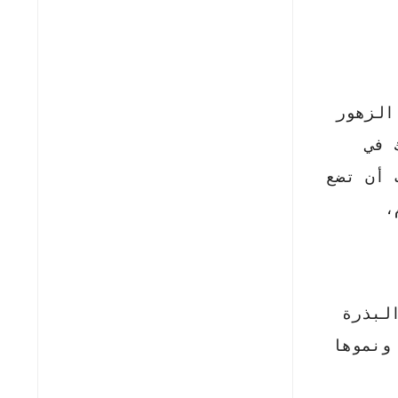
الزهور
 في
 أن تضع
،
لبذرة
ونموها