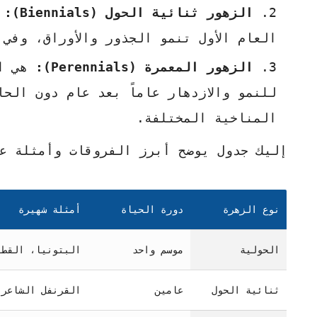
الزهور ثنائية الحول (Biennials):
ت
العام الأول تنمو الجذور والأوراق، وفي
الزهور المعمرة (Perennials):
هي ال
للنمو والازدهار عاماً بعد عام دون الح
المناخية المختلفة.
إليك جدول يوضح أبرز الفروقات وأمثلة عل
نوع الزهرة
دورة الحياة
أمثلة شهيرة
الحولية
موسم واحد
البتونيا، القطي
ثنائية الحول
عامين
القرنفل الشاعر،