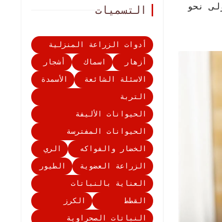
لى نحو
التسميات
أدوات الزراعة المنزلية
أزهار
اسماك
أشجار
الاسئلة الشائعة
الأسمدة
التربة
الحيوانات الأليفة
الحيوانات المفترسة
الخضار والفواكه
الري
الزراعة العضوية
الطيور
العناية بالنباتات
القطط
الكرز
النباتات الصحراوية