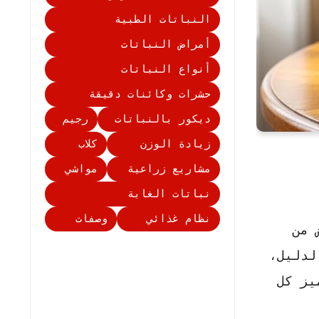
النباتات الطبية
أمراض النباتات
أنواع النباتات
حشرات وكائنات دقيقة
ديكور بالنباتات
رجيم
زيادة الوزن
كلاب
مشاريع زراعية
مواشي
نباتات الغابة
نظام غذائي
وصفات
 من
لدليل،
يز كل