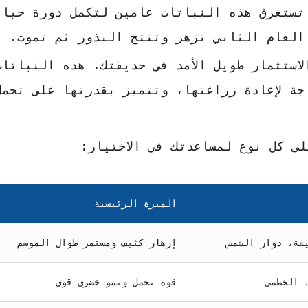
ستغرق هذه النباتات عامين لتكمل دورة حيات
 العام الثاني تزهر وتنتج البذور ثم تموت.
استثمار طويل الأمد في حديقتك. هذه النباتات
اجة لإعادة زراعتها، وتتميز بقدرتها على تحم
ى كل نوع لمساعدتك في الاختيار:
الميزة الرئيسية
فة، دوار الشمس
إزهار كثيف ومستمر طوال الموسم
 الخطمي
قوة تحمل ونمو خضري قوي