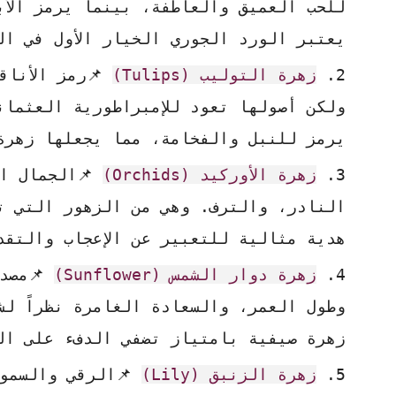
للحب العميق والعاطفة، بينما يرمز الأب
يعتبر الورد الجوري الخيار الأول في ال
زهرة التوليب (Tulips)
📌رمز الأناقة
ولكن أصولها تعود للإمبراطورية العثمان
يرمز للنبل والفخامة، مما يجعلها زهرة
زهرة الأوركيد (Orchids)
📌الجمال ال
النادر، والترف. وهي من الزهور التي تع
هدية مثالية للتعبير عن الإعجاب والتقد
زهرة دوار الشمس (Sunflower)
📌مصدر
وطول العمر، والسعادة الغامرة نظراً لش
زهرة صيفية بامتياز تضفي الدفء على ال
زهرة الزنبق (Lily)
📌الرقي والسمو.