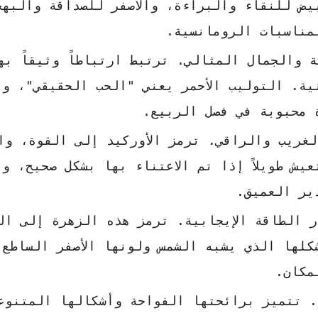
يض للنقاء والبراءة، والأصفر للصداقة والبهج
مناسبات الرومانسية.
 والجمال المثالي. ترتبط ارتباطاً وثيقاً به
ية. التوليب الأحمر يعني "الحب الحقيقي"، وا
 محبوبة في فصل الربيع.
غريب والراقي. ترمز الأوركيد إلى القوة، وا
يش طويلاً إذا تم الاعتناء بها بشكل صحيح، وت
ير العميق.
 الطاقة الإيجابية. ترمز هذه الزهرة إلى الو
كلها الذي يشبه الشمس ولونها الأصفر الساطع.
مكان.
 تتميز برائحتها الفواحة وأشكالها المتنوع