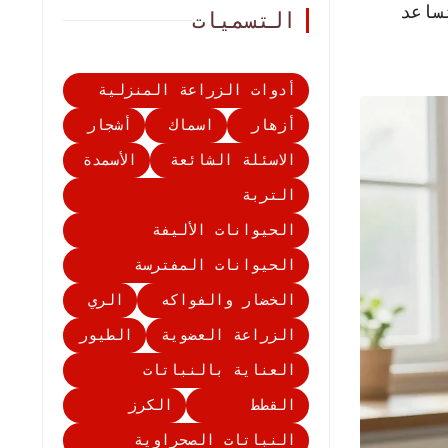
ساعد
التسميات
أدوات الزراعة المنزلية
أزهار
اسماك
أشجار
الاسئلة الشائعة
الأسمدة
التربة
الحيوانات الأليفة
الحيوانات المفترسة
الخضار والفواكه
الري
الزراعة العضوية
الطيور
العناية بالنباتات
القطط
الكرز
النباتات الصحراوية