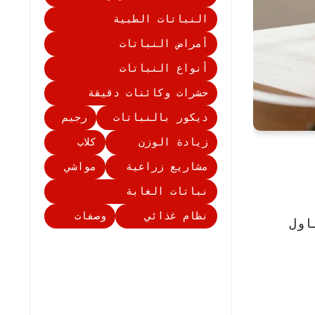
النباتات الطبية
أمراض النباتات
أنواع النباتات
حشرات وكائنات دقيقة
ديكور بالنباتات
رجيم
زيادة الوزن
كلاب
مشاريع زراعية
مواشي
نباتات الغابة
نظام غذائي
وصفات
اول