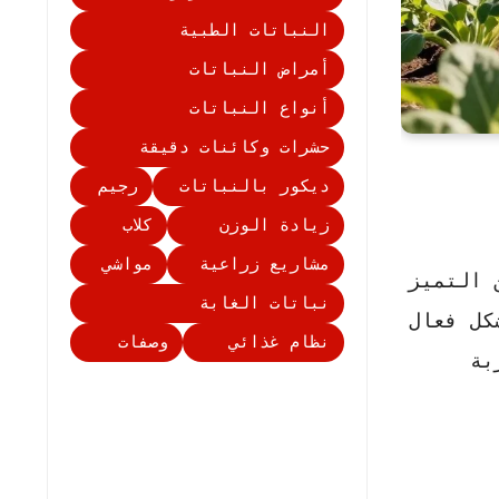
النباتات الطبية
أمراض النباتات
أنواع النباتات
حشرات وكائنات دقيقة
ديكور بالنباتات
رجيم
زيادة الوزن
كلاب
مشاريع زراعية
مواشي
 التميز
نباتات الغابة
ل فعال
نظام غذائي
وصفات
بة