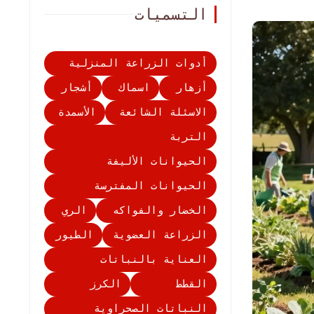
التسميات
أدوات الزراعة المنزلية
أزهار
اسماك
أشجار
الاسئلة الشائعة
الأسمدة
التربة
الحيوانات الأليفة
الحيوانات المفترسة
الخضار والفواكه
الري
الزراعة العضوية
الطيور
العناية بالنباتات
القطط
الكرز
النباتات الصحراوية