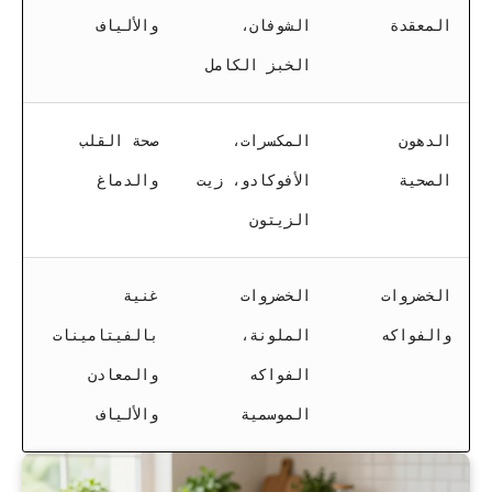
المعقدة
الشوفان،
والألياف
الخبز الكامل
الدهون
المكسرات،
صحة القلب
الصحية
الأفوكادو، زيت
والدماغ
الزيتون
الخضروات
الخضروات
غنية
والفواكه
الملونة،
بالفيتامينات
الفواكه
والمعادن
الموسمية
والألياف