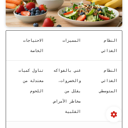
النظام
المميزات
الاحتياجات
الغذائي
الخاصة
النظام
غني بالفواكه
تناول كميات
الغذائي
والخضروات،
معتدلة من
المتوسطي
يقلل من
اللحوم
مخاطر الأمراض
القلبية