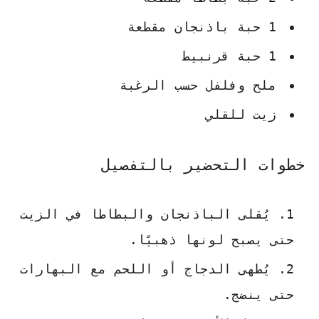
1 حبة باذنجان مقطعة
1 حبة قرنبيط
ملح وفلفل حسب الرغبة
زيت للقلي
خطوات التحضير بالتفصيل
يُقلى الباذنجان والبطاطا في الزيت
حتى يصبح لونها ذهبيًا.
يُطهى الدجاج أو اللحم مع البهارات
حتى ينضج.