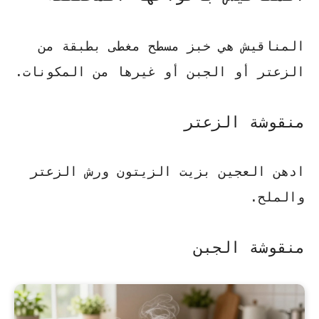
المناقيش هي خبز مسطح مغطى بطبقة من
الزعتر أو الجبن أو غيرها من المكونات.
منقوشة الزعتر
ادهن العجين بزيت الزيتون ورش الزعتر
والملح.
منقوشة الجبن