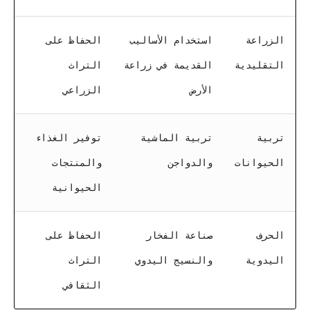
الزراعة
استخدام الأساليب
الحفاظ على
التقليدية
القديمة في زراعة
التراث
الأرض
الزراعي
تربية
تربية الماشية
توفير الغذاء
الحيوانات
والدواجن
والمنتجات
الحيوانية
الحرف
صناعة الفخار
الحفاظ على
اليدوية
والنسيج اليدوي
التراث
الثقافي