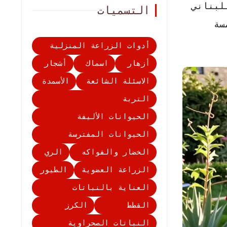
لبناني
التسميات
سة
أدوات الزراعة المنزلية
أزهار
اسماك
أشجار
الاسئلة الشائعة
الأسمدة
التربة
الحيوانات الأليفة
الحيوانات المفترسة
الخضار والفواكه
الري
الزراعة العضوية
الطيور
العناية بالنباتات
القطط
الكرز
النباتات الصحراوية