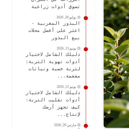
تسوق أدوات زراعية
يوليو 28, 2026
البذور المغربية -
اعثر على أفضل محلات
بيع البذور
يونيو 13, 2026
دليلك الشامل لاختيار
أدوات تهوية التربة:
لتربة خصبة ونباتات
مفعمة...
يونيو 12, 2026
دليلك الشامل لاختيار
أدوات تقليب التربة:
كيف تجهز أرضك
لإنتاج...
مارس 20, 2026