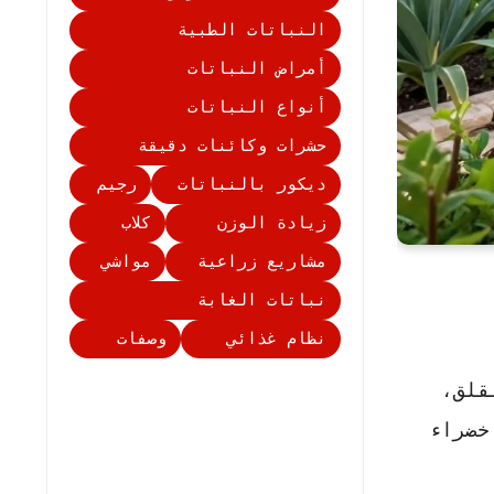
النباتات الطبية
أمراض النباتات
أنواع النباتات
حشرات وكائنات دقيقة
ديكور بالنباتات
رجيم
زيادة الوزن
كلاب
مشاريع زراعية
مواشي
نباتات الغابة
نظام غذائي
وصفات
قلق،
خضراء