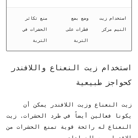
استخدام زيت
وضع بضع
منع تكاثر
النيم مركز
قطرات على
الحشرات في
التربة
التربة
استخدام زيت النعناع واللافندر
كحواجز طبيعية
زيت النعناع
و
زيت اللافندر
يمكن أن
يكونا فعالين أيضاً في طرد الحشرات. زيت
النعناع له رائحة قوية تمنع الحشرات من
الاقتراب من النباتات.