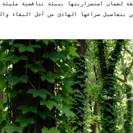
قة لضمان استمراريتها ببيئة تنافسية مليئة
 بتفاصيل صراعها الهادئ من أجل البقاء وال