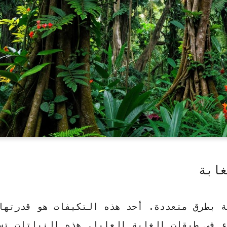
غابة
ة بطرق متعددة.
أحد هذه التكيفات هو قدرتها
ء في طبقات الغابة العليا. هذه النباتات تس