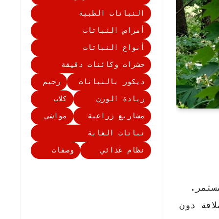
النباتات الطبية
أمراض النباتات
أنواع النباتات
حشرات وكائنات دقيقة
ديكور بالنباتات
رجيم
زيادة الوزن
كلاب
مشاريع زراعية
مواشي
نباتات الغابة
نظام غذائي
وصفات
ستمر.
اقة دون