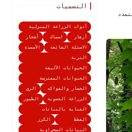
التسميات
تمدد
أدوات الزراعة المنزلية
أزهار
اسماك
أشجار
الاسئلة الشائعة
الأسمدة
التربة
الحيوانات الأليفة
الحيوانات المفترسة
الخضار والفواكه
الري
الزراعة العضوية
الطيور
العناية بالنباتات
القطط
الكرز
النباتات الصحراوية