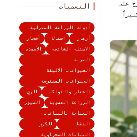
ح على
التسميات
يراً
أدوات الزراعة المنزلية
أزهار
اسماك
أشجار
الاسئلة الشائعة
الأسمدة
التربة
الحيوانات الأليفة
الحيوانات المفترسة
الخضار والفواكه
الري
الزراعة العضوية
الطيور
العناية بالنباتات
القطط
الكرز
النباتات الصحراوية