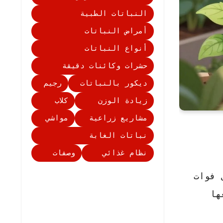
النباتات الطبية
أمراض النباتات
أنواع النباتات
حشرات وكائنات دقيقة
ديكور بالنباتات
رجيم
زيادة الوزن
كلاب
مشاريع زراعية
مواشي
نباتات الغابة
نظام غذائي
وصفات
 فوات
ها