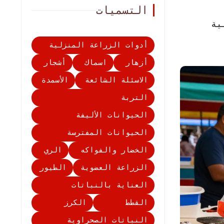
التسميات
ية
أدوات الزراعة المنزلية
أزهار
اسماك
أشجار
الاسئلة الشائعة
الأسمدة
التربة
الحيوانات الأليفة
الحيوانات المفترسة
الخضار والفواكه
الري
الزراعة العضوية
الطيور
العناية بالنباتات
القطط
الكرز
النباتات الصحراوية