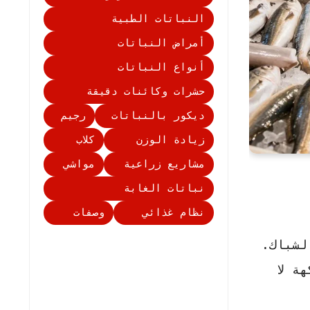
النباتات الطبية
أمراض النباتات
أنواع النباتات
حشرات وكائنات دقيقة
ديكور بالنباتات
رجيم
زيادة الوزن
كلاب
مشاريع زراعية
مواشي
نباتات الغابة
نظام غذائي
وصفات
لشباك.
ة لا