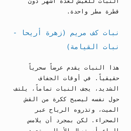
النبات للعيش لعدة أشهر دون
قطرة مطر واحدة.
نبات كف مريم (زهرة أريحا -
نبات القيامة)
هذا النبات يقدم عرضاً سحرياً
حقيقياً. في أوقات الجفاف
الشديد، يجف النبات تماماً، يلتف
حول نفسه ليصبح ككرة من القش
الميت، وتذروه الرياح عبر
الصحراء. لكن بمجرد أن يلامس
الماء أو تهطل الأمطار، تعود