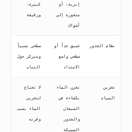
إبرية، أو
كبيرة،
متحورة إلى
ورقيقة
أشواك
نظام الجذور
عميق جداً أو
سطحي نسبياً
سطحي واسع
ومتركز حول
الامتداد
النبات
تخزين
تخزن الماء
لا تحتاج
المياه
بكفاءة في
لتخزين
السيقان
الماء بسبب
والجذور
وفرته
السميكة