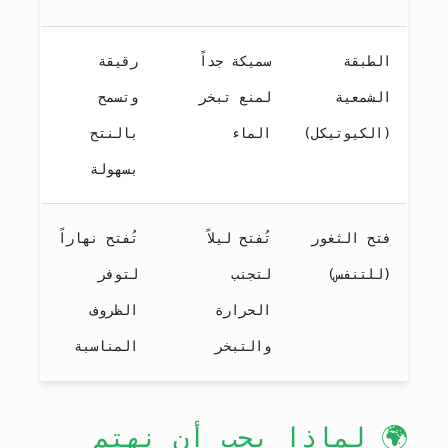
الطبقة
سميكة جداً
رقيقة
الشمعية
لمنع تبخر
وتسمح
(الكيوتيكل)
الماء
بالنتح
بسهولة
فتح الثغور
تُفتح ليلاً
تُفتح نهاراً
(للتنفس)
لتجنب
لتوفر
الحرارة
الظروف
والتبخر
المناسبة
🌍 لماذا يجب أن نهتم