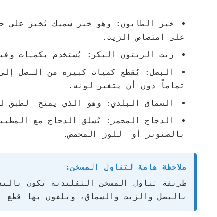
خبز الطابون:
وهو خبز سميك يُخبز على حج
على امتصاص الزيت.
زيت الزيتون البكر:
يُستخدم بكميات وفير
البصل:
يُقطع كميات كبيرة من البصل إلى 
تماماً دون أن يتغير لونه.
السماق البلدي:
وهو الذي يمنح الطبق لو
الدجاج المحمر:
يُسلق الدجاج مع المطيبا
بالصنوبر أو اللوز المحمص.
ملاحظة هامة لتناول المسخن:
طريقة تناول المسخن التقليدية تكون باليد
بالبصل والزيت والسماق، ويلفون بها قطع ا