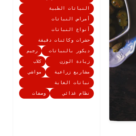
النباتات الطبية
أمراض النباتات
أنواع النباتات
حشرات وكائنات دقيقة
ديكور بالنباتات
رجيم
زيادة الوزن
كلاب
مشاريع زراعية
مواشي
نباتات الغابة
نظام غذائي
وصفات