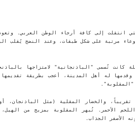
تي انتقلت إلى كافة أرجاء الوطن العربي. وتعود
عاء مرتبة على شكل طبقات، وعند النضج يُقلب الوع
ة كانت تُسمى "الباذنجانية" لامتزاجها بالباذنج
 وقدمها له أهل المدينة، أعجب بطريقة تقديمها 
"المقلوبة".
تقريباً، والخضار المقلية (مثل الباذنجان، أو
لحم الأحمر. تُبهر المقلوبة بمزيج من الهيل، 
ه الأصفر الجذاب.