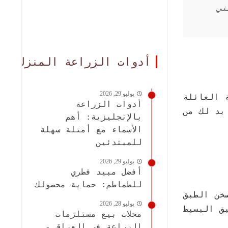
ني
أدوات الزراعة المنزلية
يوليو 29, 2026
 العائلة
أدوات الزراعة
بد لك من
بالإنجليزية: أهم
الأسماء مع أمثلة سهلة
للمبتدئين
يوليو 29, 2026
أفضل مبيد فطري
للطماطم: حماية محصولك
خن الطبق
يوليو 28, 2026
ق البسيط
محلات بيع مستلزمات
الزراعة في العراق -