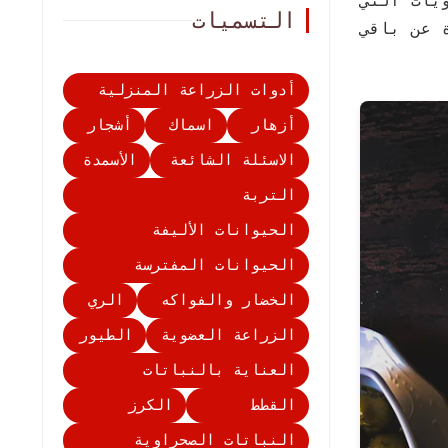
ويات التي
التسميات
 عن باقي
أدوات الزراعة المنزلية
أزهار
اسماك
أشجار
الاسئلة الشائعة
الأسمدة
التربة
الحيوانات الأليفة
الحيوانات المفترسة
الخضار والفواكه
الري
الزراعة العضوية
الطيور
العناية بالنباتات
القطط
الكرز
النباتات الصحراوية