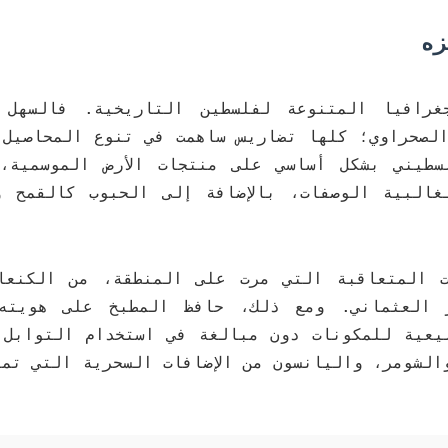
زه
غرافيا المتنوعة لفلسطين التاريخية. فالسهل 
لصحراوي؛ كلها تضاريس ساهمت في تنوع المحاصيل 
سطيني بشكل أساسي على منتجات الأرض الموسمية،
البية الوصفات، بالإضافة إلى الحبوب كالقمح و
ت المتعاقبة التي مرت على المنطقة، من الكنعا
صر العثماني. ومع ذلك، حافظ المطبخ على هويته 
يعية للمكونات دون مبالغة في استخدام التوابل 
لشومر، واليانسون من الإضافات السحرية التي تمنح