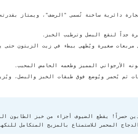
ارة دائرية ساخنة تُسمى "الرضف"، ويمتاز بقدرته
ة جداً لنقع البصل وترطيب الخبز.
مربعات صغيرة ويُطهى ببطء في زيت الزيتون حتى ي
نه الأرجواني المميز وطعمه الحامض المحبب.
ت ثم يُحمر ويُوضع فوق طبقات الخبز والبصل، ويُزي
ين حصراً! يقطع الضيوف أجزاء من خبز الطابون الم
لدجاج المحمر للاستمتاع بالمزيج المتكامل للنكها