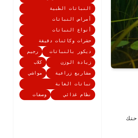
النباتات الطبية
أمراض النباتات
أنواع النباتات
حشرات وكائنات دقيقة
ديكور بالنباتات
رجيم
زيادة الوزن
كلاب
مشاريع زراعية
مواشي
نباتات الغابة
نظام غذائي
وصفات
حتك