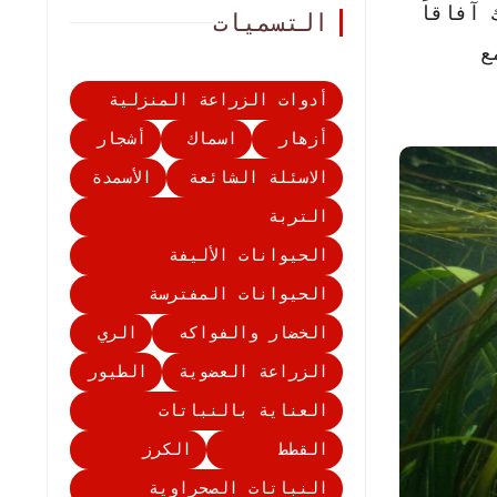
آفاقاً
التسميات
ع
أدوات الزراعة المنزلية
أزهار
اسماك
أشجار
الاسئلة الشائعة
الأسمدة
التربة
الحيوانات الأليفة
الحيوانات المفترسة
الخضار والفواكه
الري
الزراعة العضوية
الطيور
العناية بالنباتات
القطط
الكرز
النباتات الصحراوية