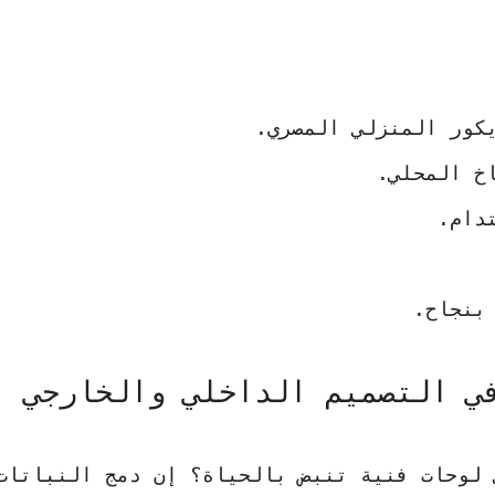
كور المنزلي المصري.
خ المحلي.
دام.
بنجاح.
ي التصميم الداخلي والخارجي
ى لوحات فنية تنبض بالحياة؟ إن دمج
النباتات