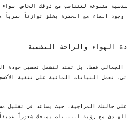
دسية متنوعة لتتناسب مع ذوقك الخاص. سواء 
جود الماء مع الخضرة يخلق توازناً بصرياً مر
دة الهواء والراحة النفسية
 الجمالي فقط، بل تمتد لتشمل تحسين جودة ال
وئي، تعمل
النباتات المائية
على تنقية الأكسج
لى حالتك المزاجية، حيث يساعد في تقليل مس
لهادئ مع رؤية النباتات يمنحك شعوراً عميقاً