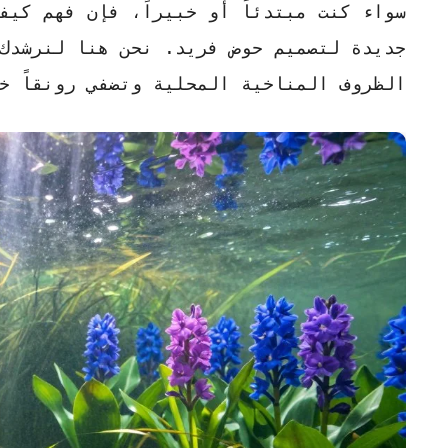
سواء كنت مبتدئاً أو خبيراً، فإن فهم كي
جديدة لتصميم حوض فريد. نحن هنا لنرشدك
الظروف المناخية المحلية وتضفي رونقاً خا