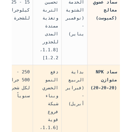
سماد عضوي
الخدمة
تحسين
15 - 25
معالج
الشتوية
التربة
كيلوجرام
(
(كمبوست)
(نوفمبر
وتغذية
للشجرة
ا
-
ممتدة
و
يناير)
المدى
للجذور
[1.1.8،
1.2.2]
سماد NPK
بداية
دفع
250 -
متوازن
الربيع
النمو
500 جرام
(
(20-20-20)
(فبراير
الخضري
لكل شجرة
ذ
-
وبناء
سنوياً
ع
أبريل)
شبكة
فروع
قوية
[1.1.6،