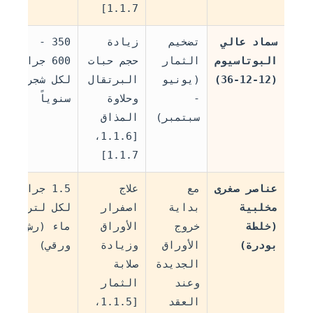
1.1.7]
سماد عالي
تضخيم
زيادة
350 -
البوتاسيوم
الثمار
حجم حبات
600 جرام
(
(12-12-36)
(يونيو
البرتقال
لكل شجرة
ا
-
وحلاوة
سنوياً
و
سبتمبر)
المذاق
[1.1.6،
1.1.7]
عناصر صغرى
مع
علاج
1.5 جرام
مخلبية
بداية
اصفرار
لكل لتر
(خلطة
خروج
الأوراق
ماء (رش
ك
بودرة)
الأوراق
وزيادة
ورقي)
الجديدة
صلابة
وعند
الثمار
العقد
[1.1.5،