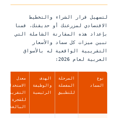
لتسهيل قرار الشراء والتخطيط
الاقتصادي لمزرعتك أو حديقتك، قمنا
بإعداد هذه المقارنة الشاملة التي
تبين ميزات كل سماد والأسعار
التقريبية الواقعية له بالأسواق
العربية لعام 2026:
نوع
المرحلة
الهدف
معدل
ا
السماد
المفضلة
والوظيفة
الاستخدام
ا
للتطبيق
الرئيسية
التقريبي
ل
للشجرة
(5
البالغة