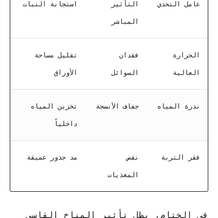
عامل التحدي
التأثير
استجابة النبات
المباشر
الحرارة
فقدان
تقليل مساحة
العالية
السوائل
الأوراق
ندرة المياه
جفاف الأنسجة
تخزين المياه
داخلياً
فقر التربة
نقص
مد جذور عميقة
المغذيات
في الختام، يظل
تأثير المناخ القاسي