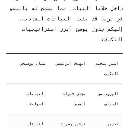
داخل خلايا النبات، مما يسمح له بالنمو
في تربة قد تقتل النباتات العادية.
إليكم جدول يوضح أبرز استراتيجيات
التكيف:
استراتيجية
الهدف الرئيسي
مثال توضيحي
التكيف
الهروب من
تجنب فترات
النباتات
الجفاف
القحط
الحولية
تخزين
توفير رطوبة
النباتات