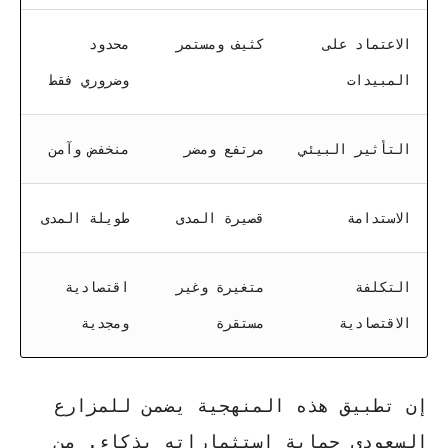
الاعتماد على
كثيف ومستمر
محدود
المبيدات
وضروري فقط
التأثير البيئي
مرتفع ومضر
منخفض وآمن
الاستدامة
قصيرة المدى
طويلة المدى
التكلفة
متغيرة وغير
اقتصادية
الاقتصادية
مستقرة
ومجدية
إن تطبيق هذه المنهجية يضمن للمزارع
السعودي حماية استثماراته بذكاء. من