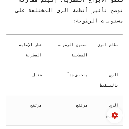
توضح تأثير أنظمة الري المختلفة على
مستويات الرطوبة:
نظام الري
مستوى الرطوبة
خطر الإصابة
السطحية
الفطرية
الري
منخفض جداً
ضئيل
بالتنقيط
الري
مرتفع
مرتفع
بالرش