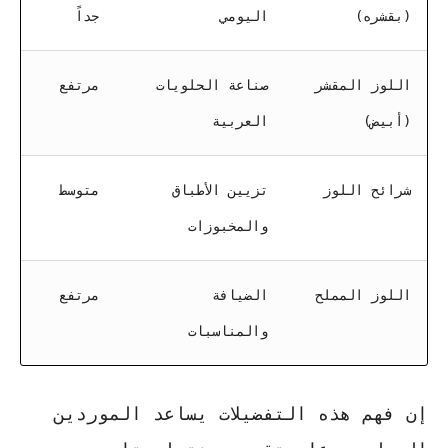
(بقشره)
اليومي
جداً
اللوز المقشر
صناعة الحلويات
مرتفع
(أبيض)
العربية
شرائح اللوز
تزيين الأطباق
متوسط
والمخبوزات
اللوز المملح
الضيافة
مرتفع
والمناسبات
إن فهم هذه التفضيلات يساعد الموردين