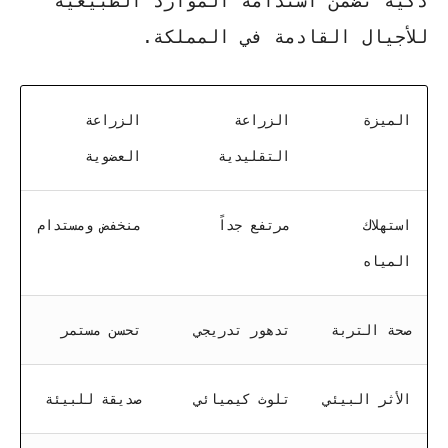
ذكية تضمن استدامة الموارد الطبيعية
للأجيال القادمة في المملكة.
الميزة
الزراعة
الزراعة
التقليدية
العضوية
استهلاك
مرتفع جداً
منخفض ومستدام
المياه
صحة التربة
تدهور تدريجي
تحسن مستمر
الأثر البيئي
تلوث كيميائي
صديقة للبيئة