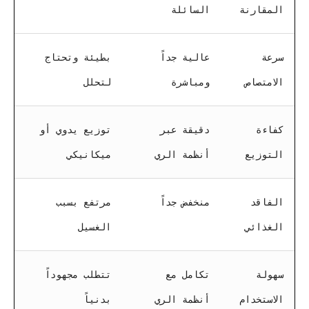
المقارنة
السائلة
سرعة
عالية جداً
بطيئة وتحتاج
الامتصاص
ومباشرة
لتحلل
كفاءة
دقيقة عبر
توزيع يدوي أو
التوزيع
أنظمة الري
ميكانيكي
الفاقد
منخفض جداً
مرتفع بسبب
الغذائي
الغسيل
سهولة
تكامل مع
تتطلب مجهوداً
الاستخدام
أنظمة الري
بدنياً