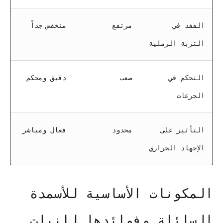
الفقد في
مرتفع
منخفض جداً
التربة الرملية
التحكم في
صعب
دقيق ومحكم
الجرعات
التأثير على
محدود
فعال ومباشر
الإجهاد الحراري
المكونات الأساسية للأسمدة
السائلة وفوائدها للنبات