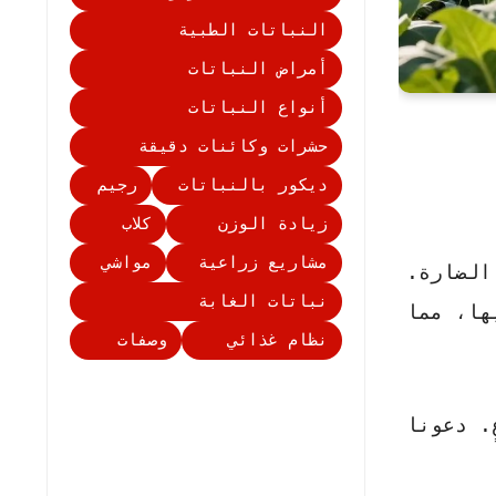
النباتات الطبية
أمراض النباتات
أنواع النباتات
حشرات وكائنات دقيقة
ديكور بالنباتات
رجيم
زيادة الوزن
كلاب
مشاريع زراعية
مواشي
الضارة.
نباتات الغابة
ها، مما
نظام غذائي
وصفات
. دعونا