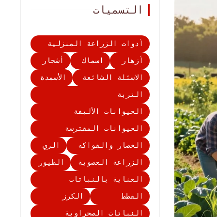
التسميات
أدوات الزراعة المنزلية
أزهار
اسماك
أشجار
الاسئلة الشائعة
الأسمدة
التربة
الحيوانات الأليفة
الحيوانات المفترسة
الخضار والفواكه
الري
الزراعة العضوية
الطيور
العناية بالنباتات
القطط
الكرز
النباتات الصحراوية