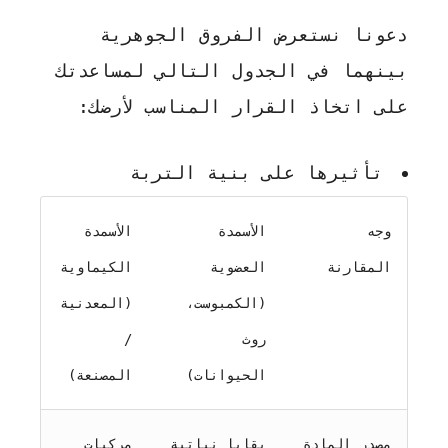
دعونا نستعرض الفروق الجوهرية
بينهما في الجدول التالي لمساعدتك
على اتخاذ القرار المناسب لأرضك:
تأثيرها على بنية التربة
وجه
الأسمدة
الأسمدة
المقارنة
العضوية
الكيماوية
(الكمبوست،
(المعدنية
روث
/
الحيوانات)
المصنعة)
مصدر المادة
بقايا نباتية
مركبات