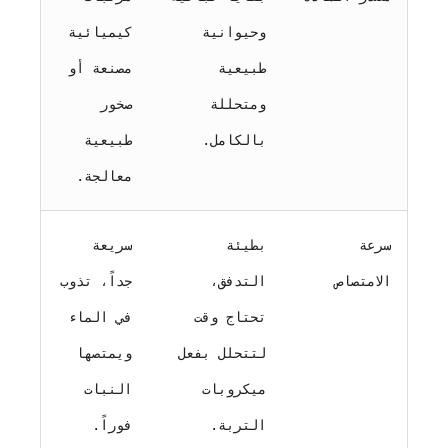
وحيوانية
كيميائية
طبيعية
مصنعة أو
ومتحللة
صخور
بالكامل.
طبيعية
معالجة.
سرعة
بطيئة
سريعة
الامتصاص
التدفق،
جداً، تذوب
تحتاج وقت
في الماء
لتتحلل بفعل
ويمتصها
ميكروبات
النبات
التربة.
فوراً.