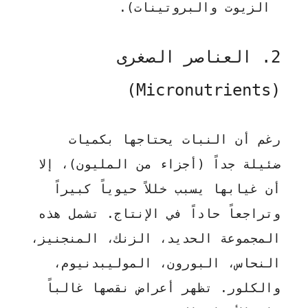
الزيوت والبروتينات).
2. العناصر الصغرى
(Micronutrients)
رغم أن النبات يحتاجها بكميات
ضئيلة جداً (أجزاء من المليون)، إلا
أن غيابها يسبب خللاً حيوياً كبيراً
وتراجعاً حاداً في الإنتاج. تشمل هذه
المجموعة الحديد، الزنك، المنجنيز،
النحاس، البورون، الموليبدنيوم،
والكلور. تظهر أعراض نقصها غالباً