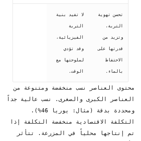
تحسن تهوية
لا تفيد بنية
التربة،
التربة
وتزيد من
الفيزيائية،
قدرتها على
وقد تؤدي
الاحتفاظ
لملوحتها مع
بالماء.
الوقت.
محتوى العناصر
نسب منخفضة ومتنوعة من
العناصر الكبرى والصغرى. نسب عالية جداً
ومحددة بدقة (مثال: يوريا 46%).
التكلفة الاقتصادية
منخفضة التكلفة إذا
تم إنتاجها محلياً في المزرعة. تتأثر