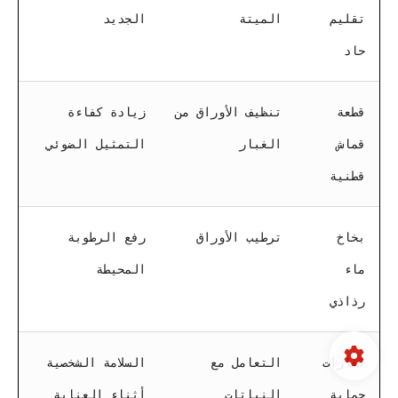
تقليم
الميتة
الجديد
حاد
قطعة
تنظيف الأوراق من
زيادة كفاءة
قماش
الغبار
التمثيل الضوئي
قطنية
بخاخ
ترطيب الأوراق
رفع الرطوبة
ماء
المحيطة
رذاذي
قفازات
التعامل مع
السلامة الشخصية
حماية
النباتات
أثناء العناية