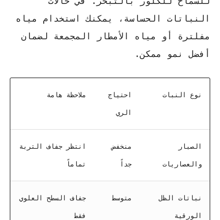
للسماح للكلور بالتبخر. في حالات
النباتات الحساسة، يمكنك استخدام مياه
مفلترة أو مياه الأمطار المجمعة لضمان
أفضل نمو ممكن.
نوع النبات
احتياج
ملاحظة هامة
الري
الصبار
منخفض
انتظر جفاف التربة
والعصاريات
جداً
تماماً
نباتات الظل
متوسط
جفاف السطح العلوي
الورقية
فقط