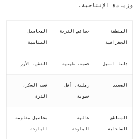
وزيادة الإنتاجية.
المنطقة
خصائص التربة
المحاصيل
الجغرافية
المناسبة
دلتا النيل
خصبة، طينية
القطن، الأرز
الصعيد
رملية، أقل
قصب السكر،
خصوبة
الذرة
المناطق
عالية
محاصيل مقاومة
الساحلية
الملوحة
للملوحة