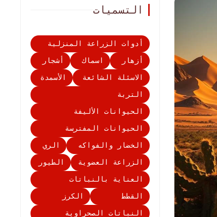
التسميات
أدوات الزراعة المنزلية
أزهار
اسماك
أشجار
الاسئلة الشائعة
الأسمدة
التربة
الحيوانات الأليفة
الحيوانات المفترسة
الخضار والفواكه
الري
الزراعة العضوية
الطيور
العناية بالنباتات
القطط
الكرز
النباتات الصحراوية