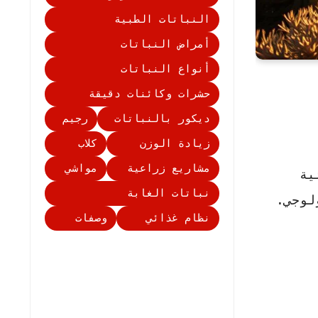
النباتات الطبية
أمراض النباتات
أنواع النباتات
حشرات وكائنات دقيقة
ديكور بالنباتات
رجيم
زيادة الوزن
كلاب
مشاريع زراعية
مواشي
ية
نباتات الغابة
لوجي.
نظام غذائي
وصفات