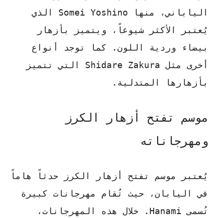
الياباني، منها
Somei Yoshino
الذي
يُعتبر الأكثر شيوعاً، ويتميز بأزهار
بيضاء وردية اللون. كما توجد أنواع
أخرى مثل
Shidare Zakura
التي تتميز
بأزهارها المتدلية.
موسم تفتح أزهار الكرز
ومهرجاناته
يُعتبر موسم تفتح أزهار الكرز حدثاً هاماً
في اليابان، حيث تُقام مهرجانات كبيرة
تُسمى
Hanami
. خلال هذه المهرجانات،