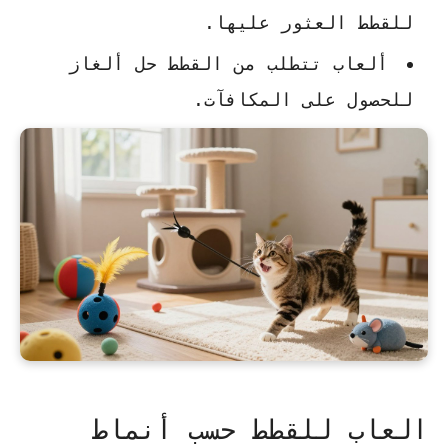
للقطط العثور عليها.
ألعاب تتطلب من القطط حل ألغاز
للحصول على المكافآت.
العاب للقطط حسب أنماط