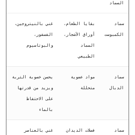
السماد
سماد
بقايا الطعام،
غني بالنيتروجين،
الكمبوست
أوراق الأشجار،
الفسفور،
السماد
والبوتاسيوم
الطبيعي
سماد
مواد عضوية
يحسن خصوبة التربة
الدبال
متحللة
ويزيد من قدرتها
على الاحتفاظ
بالماء
سماد
فضلات الديدان
غني بالعناصر