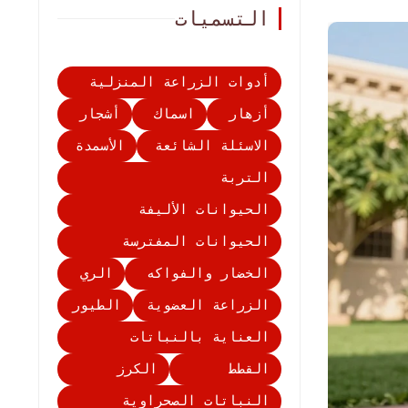
التسميات
أدوات الزراعة المنزلية
أزهار
اسماك
أشجار
الاسئلة الشائعة
الأسمدة
التربة
الحيوانات الأليفة
الحيوانات المفترسة
الخضار والفواكه
الري
الزراعة العضوية
الطيور
العناية بالنباتات
القطط
الكرز
النباتات الصحراوية