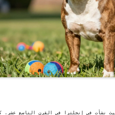
ث نشأت في إنجلترا في القرن التاسع عشر. ك