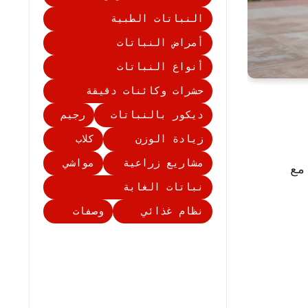
النباتات الطبية
أمراض النباتات
أنواع النباتات
حشرات وكائنات دقيقة
ديكور بالنباتات
رجيم
زيادة الوزن
كلاب
مشاريع زراعية
مواشي
مع
نباتات الغابة
نظام غذائي
وصفات