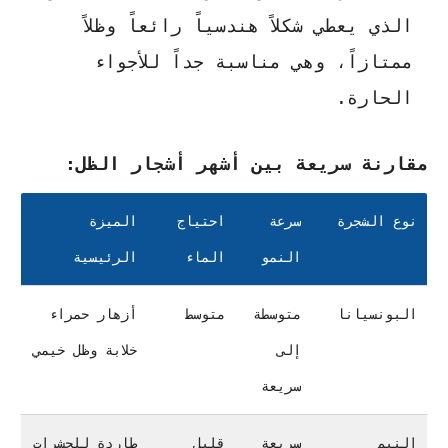
الذي يعطي شكلاً هندسياً رائعاً وظلاً
ممتازاً، وهي مناسبة جداً للأجواء
الحارة.
مقارنة سريعة بين أشهر أشجار الظل:
نوع الشجرة
سرعة
احتياج
الميزة
النمو
الماء
الرئيسية
البونسيانا
متوسطة
متوسط
أزهار حمراء
إلى
خلابة وظل خيمي
سريعة
النيم
سريعة
قليل
طاردة للحشرات