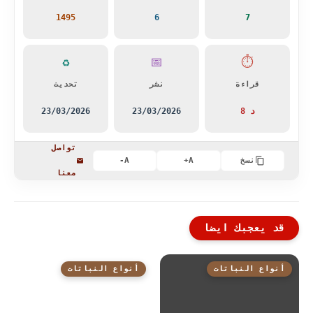
1495
6
7
♻️
📅
⏱️
قراءة
نشر
تحديث
8 د
23/03/2026
23/03/2026
تواصل
نسخ
A+
A-
معنا
قد يعجبك ايضا
أنواع النباتات
أنواع النباتات