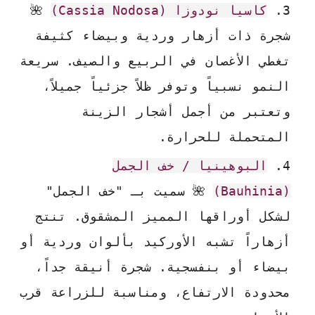
كاسيا نودوزا (Cassia Nodosa)
🌺
شجرة ذات أزهار وردية وبيضاء كثيفة
تغطي الأغصان في الربيع والصيف. سريعة
النمو نسبياً وتوفر ظلاً جزئياً جميلاً،
وتعتبر من أجمل أشجار الزينة
المتحملة للحرارة.
البوهينيا / خف الجمل
(Bauhinia)
🌺 سميت بـ "خف الجمل"
لشكل أوراقها المميز المشقوق. تنتج
أزهاراً تشبه الأوركيد بألوان وردية أو
بيضاء أو بنفسجية. شجرة أنيقة جداً،
محدودة الارتفاع، ومناسبة للزراعة قرب