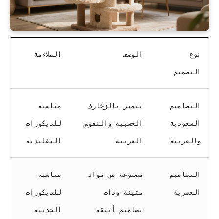
نوع
الوصف
الملاءمة
التصميم
التصاميم
تتميز بالزخارف
مناسبة
السعودية
الخشبية والنقوش
للديكورات
والعربية
العربية
التقليدية
التصاميم
مصنوعة من مواد
مناسبة
العصرية
متينة وذات
للديكورات
تصاميم أنيقة
الحديثة