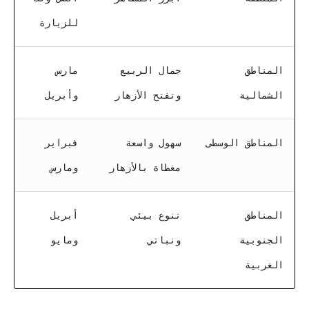
للزيارة
المناطق
جمال الربيع
مارس
الشمالية
وتفتح الأزهار
وأبريل
المناطق الوسطى
سهول واسعة
فبراير
مغطاة بالأزهار
ومارس
المناطق
تنوع بيئي
أبريل
الجنوبية
ونباتي
ومايو
الغربية